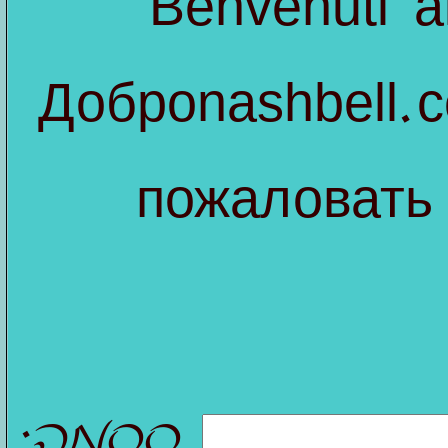
Benvenuti a
Добро
nashbell.
пожаловат
סִסְמָה: