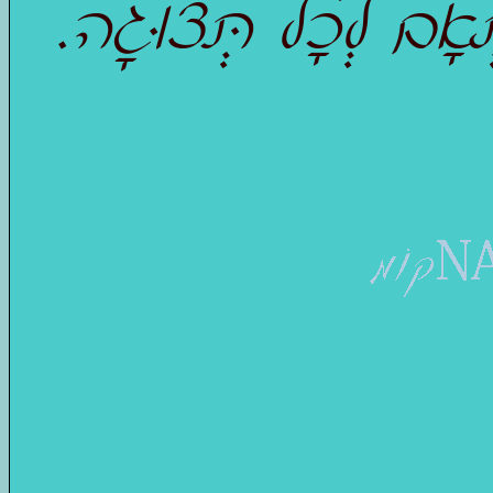
ְאָם לְכָל תְּצוּגָה.