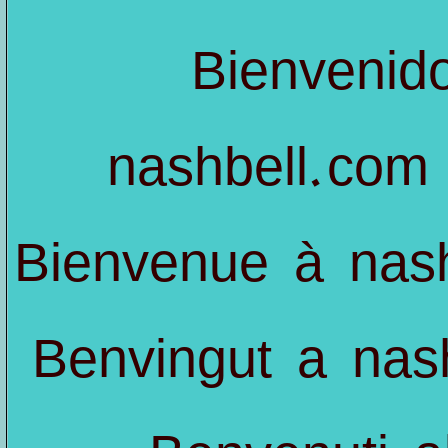
Bienvenid
nashbell.com
Bienvenue à
nas
Benvingut a
nas