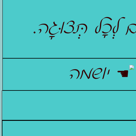
ם לְכָל תְּצוּגָה.