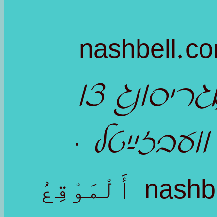
nashbell.c
גריסונג צו
עבזייַטל ·
nashb
أَلْمَوْقِعُ