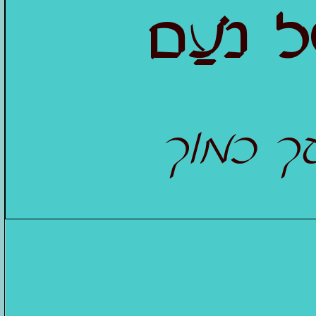
ל נֹעַם
ך כמוך